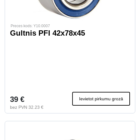
Preces kods: Y10.0007
Gultnis PFI 42x78x45
39 €
Ievietot pirkumu grozā
bez PVN 32.23 €