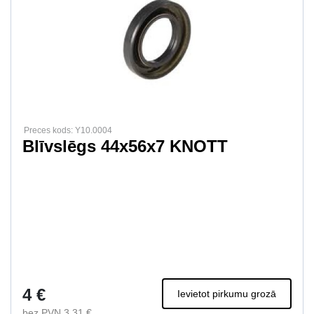
Preces kods: Y10.0004
Blīvslēgs 44x56x7 KNOTT
4 €
Ievietot pirkumu grozā
bez PVN 3.31 €