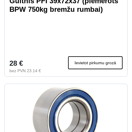
Gultnis PFI 39x72x37 (piemērots
BPW 750kg bremžu rumbai)
28 €
Ievietot pirkumu grozā
bez PVN 23.14 €