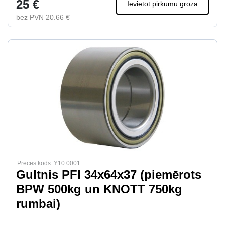
25 €
Ievietot pirkumu grozā
bez PVN 20.66 €
Preces kods: Y10.0001
Gultnis PFI 34x64x37 (piemērots
BPW 500kg un KNOTT 750kg
rumbai)