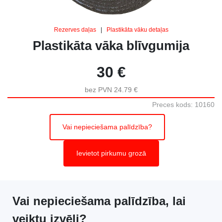
Rezerves daļas
|
Plastikāta vāku detaļas
Plastikāta vāka blīvgumija
30 €
bez PVN 24.79 €
Preces kods: 10160
Vai nepieciešama palīdzība?
Ievietot pirkumu grozā
Vai nepieciešama palīdzība, lai
veiktu izvēli?