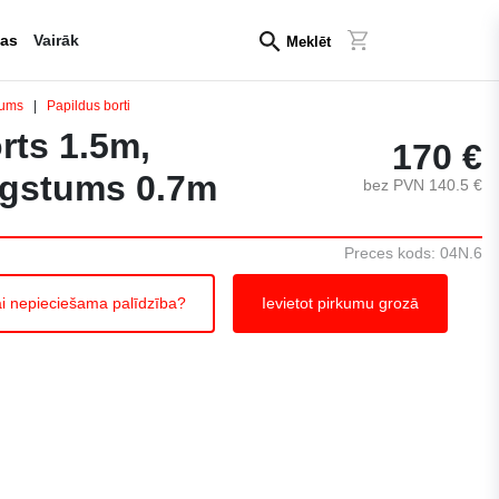
tas
Vairāk
Meklēt
jums
|
Papildus borti
rts 1.5m,
170 €
gstums 0.7m
bez PVN 140.5 €
Preces kods: 04N.6
i nepieciešama palīdzība?
Ievietot pirkumu grozā