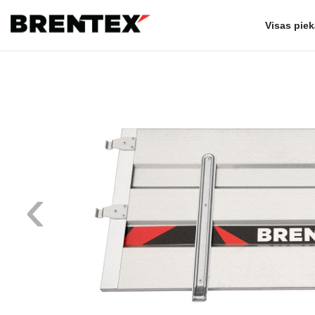
Visas pie
‹