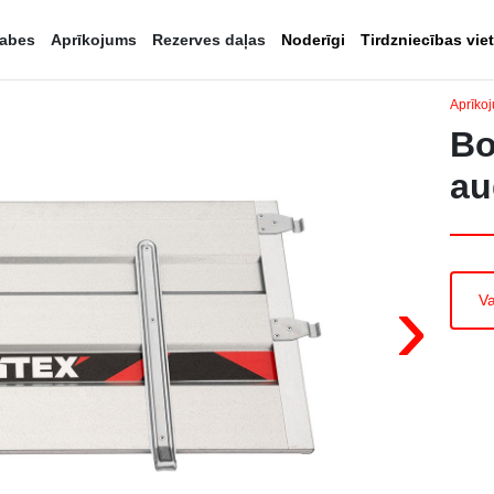
kabes
Aprīkojums
Rezerves daļas
Noderīgi
Tirdzniecības vie
Aprīko
Bo
au
›
Va