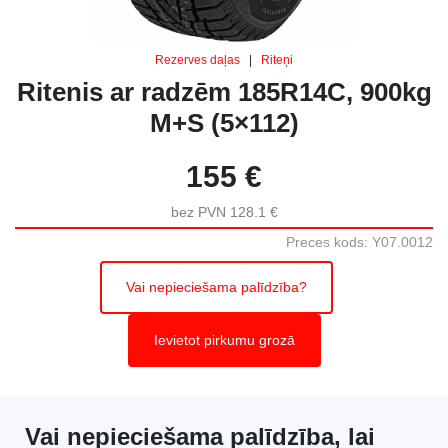
Rezerves daļas
|
Riteņi
Ritenis ar radzēm 185R14C, 900kg
M+S (5×112)
155 €
bez PVN 128.1 €
Preces kods: Y07.0012
Vai nepieciešama palīdzība?
Ievietot pirkumu grozā
Vai nepieciešama palīdzība, lai