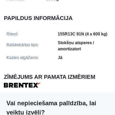
PAPILDUS INFORMĀCIJA
RiteņI:
155R13C 91N (4 x 600 kg)
Slokšņu atsperes /
Balstiekārtas tips:
amortizatori
Kastes atgāžams:
Jā
ZĪMĒJUMS AR PAMATA IZMĒRIEM
Vai nepieciešama palīdzība, lai
veiktu izvēli?