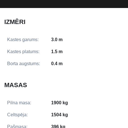
IZMĒRI
Kastes garums:
3.0 m
Kastes platums:
1.5 m
Borta augstums:
0.4 m
MASAS
Pilna masa:
1900 kg
Celtspēja:
1504 kg
Pašmasa:
396 kg