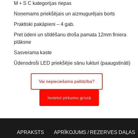
M + S C kategorijas riepas
Noņemams priekšējais un aizmugurējais borts
Praktiski pakāpieni – 4 gab.
Pret ūdeni un slīdēšanu droša pamata 12mm finiera
plāksne
Sasverama kaste
Ūdensdroši LED priekšējie sānu lukturi (paaugstināti)
Vai nepieciešama palīdzība?
Ievietot pirkumu grozā
APRAKSTS
APRĪKOJUMS / REZERVES DAĻAS