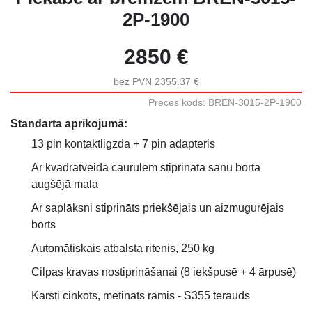
2P-1900
2850 €
bez PVN 2355.37 €
Preces kods: BREN-3015-2P-1900
Standarta aprīkojumā:
13 pin kontaktligzda + 7 pin adapteris
Ar kvadrātveida caurulēm stiprināta sānu borta
augšējā mala
Ar saplāksni stiprināts priekšējais un aizmugurējais
borts
Automātiskais atbalsta ritenis, 250 kg
Cilpas kravas nostiprināšanai (8 iekšpusē + 4 ārpusē)
Karsti cinkots, metināts rāmis - S355 tērauds